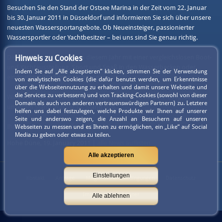
Besuchen Sie den Stand der Ostsee Marina in der Zeit vom 22. Januar
bis 30. Januar 2011 in Düsseldorf und informieren Sie sich über unsere
neuesten Wassersportangebote. Ob Neueinsteiger, passionierter
Wassersportler oder Yachtbesitzer – bei uns sind Sie genau richtig.
Die boot begeistert auch in diesem Jahr mit einer vergleichslosen Boot-
Hinweis zu Cookies
und Yachtausstellung, Sport und Spaß in den Wasserbecken oder
Indem Sie auf „Alle akzeptieren” klicken, stimmen Sie der Verwendung
eindrucksvollen Filmvorführungen.
von analytischen Cookies (die dafür benutzt werden, um Erkenntnisse
über die Webseitennutzung zu erhalten und damit unsere Webseite und
die Services zu verbessern) und von Tracking-Cookies (sowohl von dieser
Wir freuen uns auf Ihren Besuch und viele interessante Gespräche an
Domain als auch von anderen vertrauenswürdigen Partnern) zu. Letztere
unserem Stand in Halle 14, Stand B36.
helfen uns dabei festzulegen, welche Produkte wir Ihnen auf unserer
Seite und anderswo zeigen, die Anzahl an Besuchern auf unseren
Ihre Crew des Yachthafens Hohe Düne.
Webseiten zu messen und es Ihnen zu ermöglichen, ein „Like“ auf Social
Media zu geben oder etwas zu teilen.
Hohe Düne, 19. January 2011 |
alle News auflisten
Alle akzeptieren
Einstellungen
Kontakt
Anfrage
Mitgliedschaftsbedingungen
Datenschutz
Impressum
Partner
Alle ablehnen