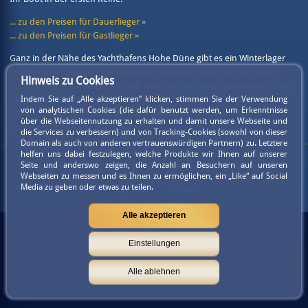
... zu den Preisen für Dauerlieger »
... zu den Preisen für Gastlieger »
Ganz in der Nähe des Yachthafens Hohe Düne gibt es ein Winterlager
(Hallen- und Freilager). Nähere Informationen finden Sie im Bereich
Hinweis zu Cookies
Serviceleistungen
. Aber natürlich kann Ihr Boot auch schwimmend im
Yachthafen überwintern. Wir berechnen Ihnen dann für die fünf
Indem Sie auf „Alle akzeptieren” klicken, stimmen Sie der Verwendung
von analytischen Cookies (die dafür benutzt werden, um Erkenntnisse
Wintermonate November bis März zusätzlich 50 Prozent der
über die Webseitennutzung zu erhalten und damit unsere Webseite und
Sommersaison-Liegeplatzgebühr.
die Services zu verbessern) und von Tracking-Cookies (sowohl von dieser
Domain als auch von anderen vertrauenswürdigen Partnern) zu. Letztere
helfen uns dabei festzulegen, welche Produkte wir Ihnen auf unserer
Seite und anderswo zeigen, die Anzahl an Besuchern auf unseren
Kontakt
Anfrage
Mitgliedschaftsbedingungen
Datenschutz
Webseiten zu messen und es Ihnen zu ermöglichen, ein „Like“ auf Social
Media zu geben oder etwas zu teilen.
Impressum
Partner
Alle akzeptieren
Einstellungen
Alle ablehnen