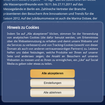
alle Wassersportfreunde vom 18.11. bis 27.11.2011 auf das
Messegelände in Berlin ein. Zahlreiche Vertreter der Branche
präsentieren den Besuchern ihre Innovationen und Trends für die
Saison 2012. Auf der Jubiläumsmesse ist auch die Marina Ostsee, der
Yachthafen Hohe Düne, mit seinem großen Wassersportangebot in
Hinweis zu Cookies
Halle 4, Stand D09
vertreten.
Indem Sie auf „Alle akzeptieren” klicken, stimmen Sie der Verwendung
Neben den zahlreichen Informationen zu Booten, zum Angeln oder
von analytischen Cookies (die dafür benutzt werden, um Erkenntnisse
über die Webseitennutzung zu erhalten und damit unsere Webseite und
zum Wassertourismus erwartet die Besucher ein umfassendes
die Services zu verbessern) und von Tracking-Cookies (sowohl von dieser
Rahmenprogramm, wie beispielsweise eine Sonderausstellung zu
Domain als auch von anderen vertrauenswürdigen Partnern) zu. Letztere
Haus- und Pontonbooten. Besuchen Sie unsere Crew aus dem
helfen uns dabei festzulegen, welche Produkte wir Ihnen auf unserer
Yachthafen Hohe Düne in
Halle 4, Stand D09
– wir freuen uns auf Sie!
Seite und anderswo zeigen, die Anzahl an Besuchern auf unseren
Webseiten zu messen und es Ihnen zu ermöglichen, ein „Like“ auf Social
Hohe Düne, 25. November 2011 |
alle News auflisten
Media zu geben oder etwas zu teilen.
Alle akzeptieren
Kontakt
Anfrage
Mitgliedschaftsbedingungen
Datenschutz
Einstellungen
Impressum
Partner
Alle ablehnen