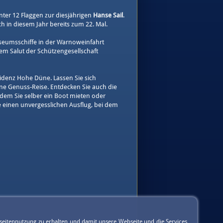
er 12 Flaggen zur diesjährigen
Hanse Sail
.
ich in diesem Jahr bereits zum 22. Mal.
useumsschiffe in der Warnoweinfahrt
em Salut der Schützengesellschaft
idenz Hohe Düne. Lassen Sie sich
ne Genuss-Reise. Entdecken Sie auch die
ndem Sie selber ein Boot mieten oder
ie einen unvergesslichen Ausflug, bei dem
seitennutzung zu erhalten und damit unsere Webseite und die Services