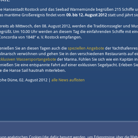
ie Hansestadt Rostock und das Seebad Warnemünde begrüßen 215 Schiffe unt
as maritime Großereignis findet vom
09. bis 12. August 2012
statt und jährt s
ereits ab Mittwoch, den 08. August 2012, werden die Traditionssegler und M
egrüßt. Um 10.00 Uhr werden an diesem Tag die einfahrenden Schiffe mit ein
Concordia von 1848“ e. V. Rostock empfangen.
enießen Sie an diesen Tagen auch die
speziellen Angebote
der Yachthafenres
ulinarisch verwöhnen und gehen Sie in den verschiedenen Restaurants auf ei
xklusiven Wassersportangebote
der Marina. Fühlen Sie sich wie ein Kapitän i
enießen Sie eine entspannte Fahrt auf einer exklusiven Segelyacht. Erleben S
ie die Hanse Sail hautnah miterleben.
ohe Düne, 02. August 2012 |
alle News auflisten
g von analytischen Cookies (die dafür benutzt werden, um Erkenntnisse über die Web