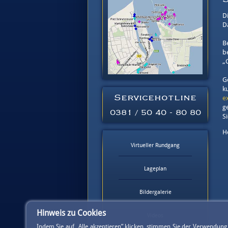
D
D
B
b
„
G
k
Servicehotline
e
g
0381 / 50 40 - 80 80
S
H
Virtueller Rundgang
Lageplan
Bildergalerie
Hinweis zu Cookies
Videos
Indem Sie auf „Alle akzeptieren” klicken, stimmen Sie der Verwendun