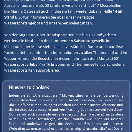
Aussteller aus mehr als 50 Ländern verteilen sich auf 17 Messehallen.
Die Marina Ostsee ist auch in diesem Jahr wieder dabei in
Halle 14 an
Stand B 36
.Wir informieren Sie über unser vielfältiges
Wassersportangebot und unsere Serviceleistungen.
Von der Angelrute, über Trendsportarten, bis hin zu Großyachten
werden alle Neuheiten der kommenden Saison vorgestellt. Im
Mittelpunkt der Messe stehen selbstverständlich Boote und luxuriöse
Yachten. Neben zahlreichen Informationen zu allen Themen auf und im
Wasser können die Besucher in diesem Jahr nach dem Motto ,,360°
Wassersport erleben’’ in 16 Erlebnis- und Themenwelten verschiedene
Wassersportarten ausprobieren.
Unsere Crew aus dem Yachthafen Hohe Düne freut sich auf Ihren
Hinweis zu Cookies
Besuch in
Halle 14, Stand B 36
auf der weltweit größten Yacht- und
Wassersportmesse.
Indem Sie auf „Alle akzeptieren” klicken, stimmen Sie der Verwendung
von analytischen Cookies (die dafür benutzt werden, um Erkenntnisse
über die Webseitennutzung zu erhalten und damit unsere Webseite und
P.S.: Wir hatten einen erfolgreichen Messeauftritt und möchten uns für
die Services zu verbessern) und von Tracking-Cookies (sowohl von dieser
die zahlreichen Besucher bedanken! Unsere Glücksfee hat den
Domain als auch von anderen vertrauenswürdigen Partnern) zu. Letztere
Gewinner des boot Gewinnspiels mit dem Gewinnercode
046
gezogen.
helfen uns dabei festzulegen, welche Produkte wir Ihnen auf unserer
Wenn Sie diese Glückszahl auf Ihrem Gewinn-Abschnitt stehen haben,
Seite und anderswo zeigen, die Anzahl an Besuchern auf unseren
Webseiten zu messen und es Ihnen zu ermöglichen, ein „Like“ auf Social
melden Sie sich bitte unter
Tel. 0381 / 50 40 80 00
. Herzlichen