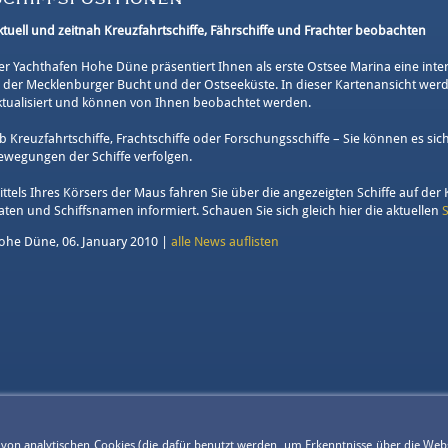
ktuell und zeitnah Kreuzfahrtschiffe, Fährschiffe und Frachter beobachten
er Yachthafen Hohe Düne präsentiert Ihnen als erste Ostsee Marina eine inter
n der Mecklenburger Bucht und der Ostseeküste. In dieser Kartenansicht werd
ktualisiert und können von Ihnen beobachtet werden.
b Kreuzfahrtschiffe, Frachtschiffe oder Forschungsschiffe – Sie können es s
ewegungen der Schiffe verfolgen.
ittels Ihres Körsers der Maus fahren Sie über die angezeigten Schiffe auf der
aten und Schiffsnamen informiert. Schauen Sie sich gleich hier die aktuellen
ohe Düne, 06. January 2010 |
alle News auflisten
g von analytischen Cookies (die dafür benutzt werden, um Erkenntnisse über die Web