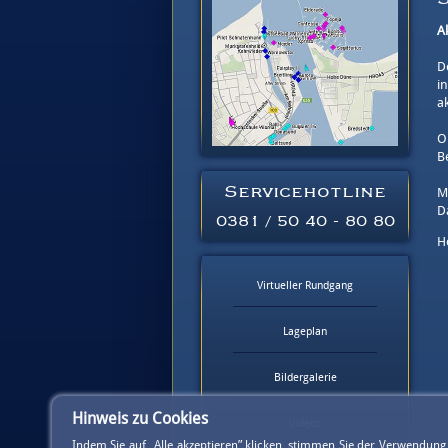
A
D
i
a
O
B
Servicehotline
M
D
0381 / 50 40 - 80 80
H
Virtueller Rundgang
Lageplan
Bildergalerie
Hinweis zu Cookies
Videos
Indem Sie auf „Alle akzeptieren” klicken, stimmen Sie der Verwendun