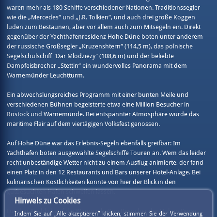
waren mehr als 180 Schiffe verschiedener Nationen. Traditionssegler
wie die „Mercedes“ und „J.R. Tolkien“, und auch drei große Koggen
luden zum Bestaunen, aber vor allem auch zum Mitsegeln ein. Direkt
gegenüber der Yachthafenresidenz Hohe Düne boten unter anderem
der russische Großsegler „Kruzenshtern“ (114,5 m), das polnische
Segelschulschiff "Dar Mlodziezy" (108,6 m) und der beliebte
Dampfeisbrecher „Stettin“ ein wundervolles Panorama mit dem
Warnemünder Leuchtturm.
Ein abwechslungsreiches Programm mit einer bunten Meile und
verschiedenen Bühnen begeisterte etwa eine Million Besucher in
Rostock und Warnemünde. Bei entspannter Atmosphäre wurde das
maritime Flair auf dem viertägigen Volksfest genossen.
Auf Hohe Düne war das Erlebnis-Segeln ebenfalls greifbar: Im
Yachthafen boten ausgewählte Segelschiffe Touren an. Wem das leider
recht unbeständige Wetter nicht zu einem Ausflug animierte, der fand
einen Platz in den 12 Restaurants und Bars unserer Hotel-Anlage. Bei
kulinarischen Köstlichkeiten konnte von hier der Blick in den
gutbesuchten Hafen schweifen lassen.
Hinweis zu Cookies
Für den Ausblick auf die Warnow hatten Besucher der Hohen Düne
Indem Sie auf „Alle akzeptieren” klicken, stimmen Sie der Verwendung