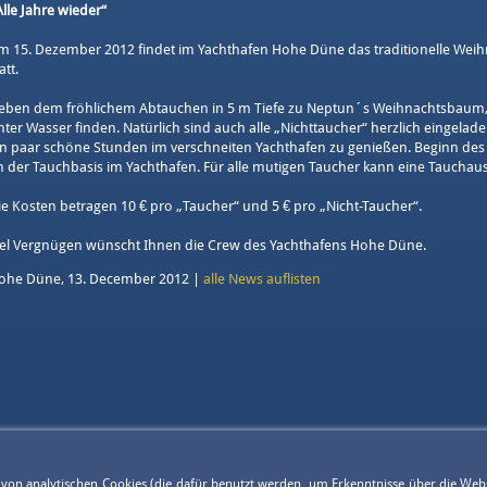
Alle Jahre wieder“
m 15. Dezember 2012 findet im Yachthafen Hohe Düne das traditionelle Weih
att.
eben dem fröhlichem Abtauchen in 5 m Tiefe zu Neptun´s Weihnachtsbaum,
nter Wasser finden. Natürlich sind auch alle „Nichttaucher“ herzlich eingelad
in paar schöne Stunden im verschneiten Yachthafen zu genießen. Beginn des 
n der Tauchbasis im Yachthafen. Für alle mutigen Taucher kann eine Tauchau
ie Kosten betragen 10 € pro „Taucher“ und 5 € pro „Nicht-Taucher“.
iel Vergnügen wünscht Ihnen die Crew des Yachthafens Hohe Düne.
ohe Düne, 13. December 2012 |
alle News auflisten
g von analytischen Cookies (die dafür benutzt werden, um Erkenntnisse über die Web