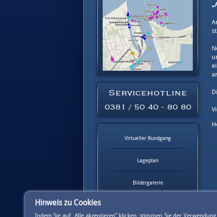
„
A
st
N
u
e
a
Servicehotline
D
0381 / 50 40 - 80 80
V
H
Virtueller Rundgang
Lageplan
Bildergalerie
Hinweis zu Cookies
Videos
Indem Sie auf „Alle akzeptieren” klicken, stimmen Sie der Verwendun