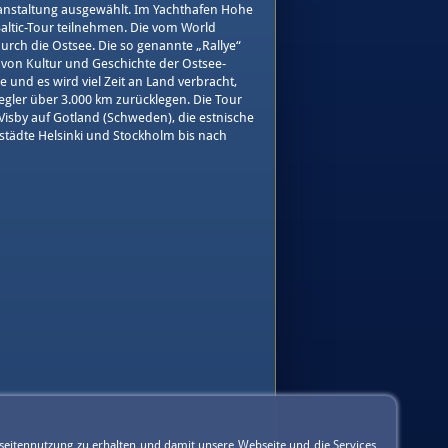
anstaltung ausgewählt. Im Yachthafen Hohe
Baltic-Tour teilnehmen. Die vom World
durch die Ostsee. Die so genannte „Rallye“
 von Kultur und Geschichte der Ostsee-
 und es wird viel Zeit an Land verbracht,
gler über 3.000 km zurücklegen. Die Tour
sby auf Gotland (Schweden), die estnische
tstädte Helsinki und Stockholm bis nach
seitennutzung zu erhalten und damit unsere Webseite und die Services