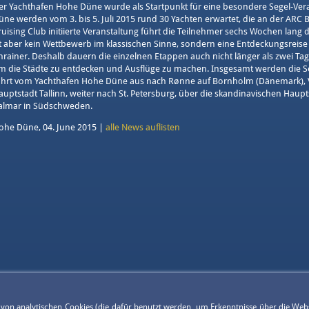
er Yachthafen Hohe Düne wurde als Startpunkt für eine besondere Segel-Ver
üne werden vom 3. bis 5. Juli 2015 rund 30 Yachten erwartet, die an der ARC 
ruising Club initiierte Veranstaltung führt die Teilnehmer sechs Wochen lang 
st aber kein Wettbewerb im klassischen Sinne, sondern eine Entdeckungsreise
nrainer. Deshalb dauern die einzelnen Etappen auch nicht länger als zwei Tage
m die Städte zu entdecken und Ausflüge zu machen. Insgesamt werden die Se
ührt vom Yachthafen Hohe Düne aus nach Rønne auf Bornholm (Dänemark), Vi
auptstadt Tallinn, weiter nach St. Petersburg, über die skandinavischen Haup
almar in Südschweden.
ohe Düne, 04. June 2015 |
alle News auflisten
g von analytischen Cookies (die dafür benutzt werden, um Erkenntnisse über die Web