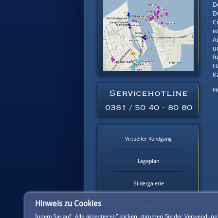
D
D
C
i
A
u
f
H
K
H
Servicehotline
0381 / 50 40 - 80 80
Virtueller Rundgang
Lageplan
Bildergalerie
Hinweis zu Cookies
Videos
Indem Sie auf „Alle akzeptieren” klicken, stimmen Sie der Verwendun