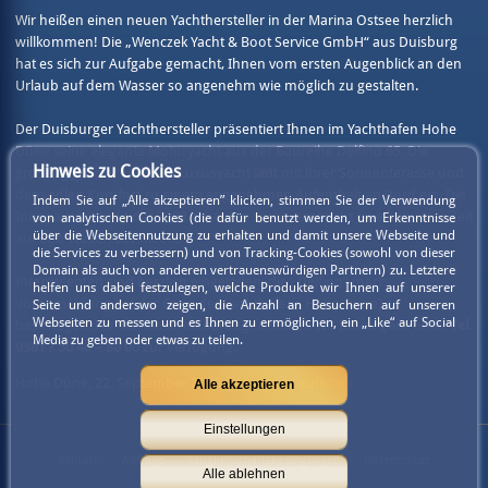
Wir heißen einen neuen Yachthersteller in der Marina Ostsee herzlich
willkommen! Die „Wenczek Yacht & Boot Service GmbH“ aus Duisburg
hat es sich zur Aufgabe gemacht, Ihnen vom ersten Augenblick an den
Urlaub auf dem Wasser so angenehm wie möglich zu gestalten.
Der Duisburger Yachthersteller präsentiert Ihnen im Yachthafen Hohe
Düne seine elegante Motoryacht aus der Baureihe Delfino 65. Die
Hinweis zu Cookies
großzügige, marineblaue Luxusyacht lädt mit ihrer Sonnenterasse und
dem edlen Komfort zu einem angenehmen Aufenthalt an Bord ein. Die
Indem Sie auf „Alle akzeptieren” klicken, stimmen Sie der Verwendung
Innenausstattung der 2008 erbauten Yacht verspricht eine luxuriöse Zeit
von analytischen Cookies (die dafür benutzt werden, um Erkenntnisse
über die Webseitennutzung zu erhalten und damit unsere Webseite und
auf den Weiten der Meere.
die Services zu verbessern) und von Tracking-Cookies (sowohl von dieser
Domain als auch von anderen vertrauenswürdigen Partnern) zu. Letztere
Interessenten sind herzlich eingeladen, die „Delfino“ (nach
helfen uns dabei festzulegen, welche Produkte wir Ihnen auf unserer
Voranmeldung bei der Crew des Yachthafens Hohe Düne) zu
Seite und anderswo zeigen, die Anzahl an Besuchern auf unseren
Webseiten zu messen und es Ihnen zu ermöglichen, ein „Like“ auf Social
besichtigen. Für Terminvereinbarungen stehen wir Ihnen gern unter
Tel.
Media zu geben oder etwas zu teilen.
0381 / 50 40 – 80 00
zur Verfügung.
Hohe Düne, 22. September 2010 |
alle News auflisten
Alle akzeptieren
Einstellungen
Kontakt
Anfrage
Mitgliedschaftsbedingungen
Datenschutz
Alle ablehnen