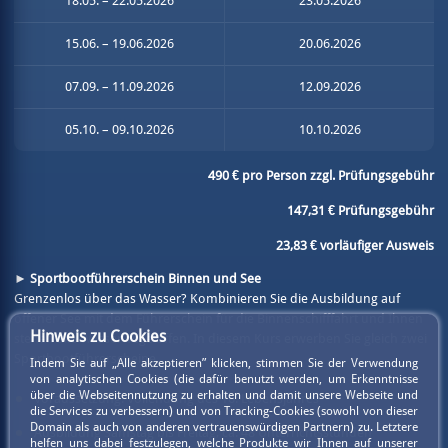
18.05. – 22.05.2026
23.05.2026
15.06. – 19.06.2026
20.06.2026
07.09. – 11.09.2026
12.09.2026
05.10. – 09.10.2026
10.10.2026
490 € pro Person zzgl. Prüfungsgebühr
147,31 € Prüfungsgebühr
23,83 € vorläufiger Ausweis
► Sportbootführerschein Binnen und See
Grenzenlos über das Wasser? Kombinieren Sie die Ausbildung auf
offener See mit dem Führerschein für die Binnenschifffahrt und Ihnen
Hinweis zu Cookies
stehen alle Wasserwege offen. In diesem Kurs erwerben Sie gleich zwei
Sportbootführerscheine.
Indem Sie auf „Alle akzeptieren” klicken, stimmen Sie der Verwendung
von analytischen Cookies (die dafür benutzt werden, um Erkenntnisse
über die Webseitennutzung zu erhalten und damit unsere Webseite und
Voraussetzung: Vollendung des 16. Lebensjahres
die Services zu verbessern) und von Tracking-Cookies (sowohl von dieser
Domain als auch von anderen vertrauenswürdigen Partnern) zu. Letztere
Ausbildung Samstag bis Freitag, ca. 48 Unterrichtsstunden
helfen uns dabei festzulegen, welche Produkte wir Ihnen auf unserer